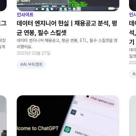
인사이트
인
로그
데이터 엔지니어 현실ㅣ채용공고 분석, 평
데
균 연봉, 필수 스킬셋
석
 확장
데이터 엔지니어 채용공고, 평균 연봉, ETL, 필수 스킬셋을 정
기
릴게
리했어요.
데이
2023년 02월 27일
킬셋
20
#
AI 부트캠프
#