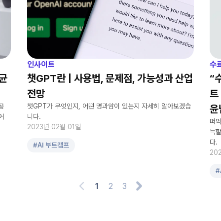
인사이트
수
균
챗GPT란 | 사용법, 문제점, 가능성과 산업
“
전망
트
공
챗GPT가 무엇인지, 어떤 명과암이 있는지 자세히 알아보겠습
윤
어
니다.
떠먹
2023년 02월 01일
득할
다.
#
AI 부트캠프
20
#
1
2
3