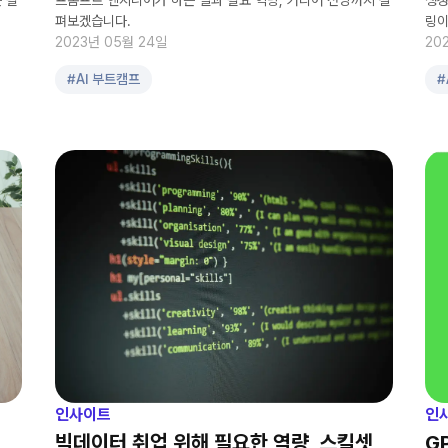
 필
프롬프트 엔지니어가 하는 일과 필요 역량, 커리어 전망까지 살
생성
펴보겠습니다.
링이
2023년 05월 24일
20
#
AI 부트캠프
#
인사이트
인
・
빅데이터 취업 위해 필요한 역량, 스킬셋
G