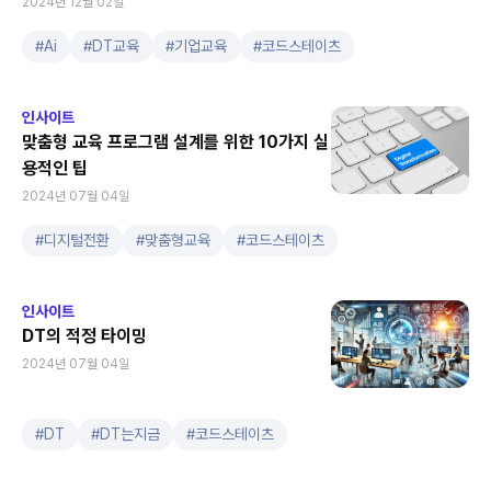
2024년 12월 02일
#
Ai
#
DT교육
#
기업교육
#
코드스테이츠
인사이트
맞춤형 교육 프로그램 설계를 위한 10가지 실
용적인 팁
2024년 07월 04일
#
디지털전환
#
맞춤형교육
#
코드스테이츠
인사이트
DT의 적정 타이밍
2024년 07월 04일
#
DT
#
DT는지금
#
코드스테이츠