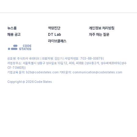
뉴스룸
역량진단
개인정보 처리방침
채용 공고
DT Lab
자주 하는 질문
라이브클래스
상호명: 주식회사 내러티브 | 대표자명: 김인기 | 사업자번호: 703-88-00878 |
사업장주소: 서울특별시 성동구 성수일로 10길 12, 406, 408호 (성수동2가, 성수씨에프타워(성수
CF-TOWER))
기업교육 문의: b2b@codestates.com 기타 문의: communication@codestates.com
Copyright @
2026
Code States