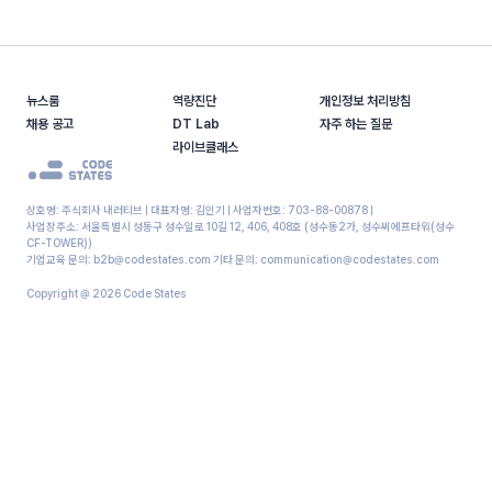
뉴스룸
역량진단
개인정보 처리방침
채용 공고
DT Lab
자주 하는 질문
라이브클래스
상호명: 주식회사 내러티브 | 대표자명: 김인기 | 사업자번호: 703-88-00878 |
사업장주소: 서울특별시 성동구 성수일로 10길 12, 406, 408호 (성수동2가, 성수씨에프타워(성수
CF-TOWER))
기업교육 문의: b2b@codestates.com 기타 문의: communication@codestates.com
Copyright @
2026
Code States