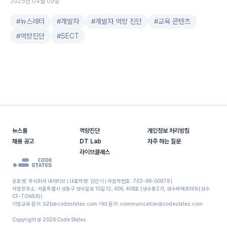
2025년 04월 09일
#
뉴스레터
#
개발자
#
개발자 역량 진단
#
교육 콘텐츠
#
역량진단
#
SECT
뉴스룸
역량진단
개인정보 처리방침
채용 공고
DT Lab
자주 하는 질문
라이브클래스
상호명: 주식회사 내러티브 | 대표자명: 김인기 | 사업자번호: 703-88-00878 |
사업장주소: 서울특별시 성동구 성수일로 10길 12, 406, 408호 (성수동2가, 성수씨에프타워(성수
CF-TOWER))
기업교육 문의: b2b@codestates.com 기타 문의: communication@codestates.com
Copyright @
2026
Code States