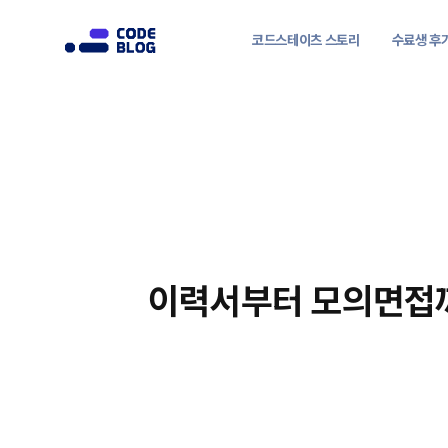
코드스테이츠 스토리
수료생 후
이력서부터 모의면접까지, 특별한 커리어 코칭 이야기ㅣ코드스테이츠 커리어 코치 이여진님
이력서부터 모의면접까