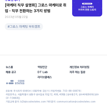
[마케터 직무 설명회] 그로스 마케터로 취
업・직무 전환하는 3가지 방법
2023년 05월 22일
#
그로스 마케팅 부트캠프
뉴스룸
역량진단
개인정보 처리방침
채용 공고
DT Lab
자주 하는 질문
라이브클래스
상호명: 주식회사 내러티브 | 대표자명: 김인기 | 사업자번호: 703-88-00878 |
사업장주소: 서울특별시 성동구 성수일로 10길 12, 406, 408호 (성수동2가, 성수씨에프타워(성수
CF-TOWER))
기업교육 문의: b2b@codestates.com 기타 문의: communication@codestates.com