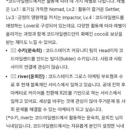
*코드아일랜드에서는 활동에 따라 네 가지 레벨로 나뉩니다. 레벨
은 Lv.1 : 호기심 가득한 Nomad, Lv.2 : 활동이 즐거운 Settler,
Lv.3 : 긍정의 영향력을 끼치는 Impactor, Lv.4 : 코드아일랜드를
애정하는 Lover로 구성되어 있는데요. 다양한 활동에 따라 레벨이
올라가는 과정과 함께 코드아일랜드만의 화폐인 coco로 보상을
받는 재미도 느낄 수 있어요.
👩‍⚖️
수키(문숙희)
: 코드스테이츠 커뮤니티 팀의 Head이자 코
드아일랜드를 만드는 빌더(Builder) 수키입니다. 사람과 사람
사이의 연결에 관심이 많습니다.
🏃‍♀️
river(윤희진)
: 코드스테이츠 그로스 마케팅 부트캠프 수
료 후 현재 블록체인 서비스에서 일하고 있습니다. 공대 진학 후
마케터로 커리어를 전환해 R2E를 기반으로 하는 서비스에서
일하고 있어요. 세상을 바꾸는 것에 관심이 많아 주거문제 등 사
회 문제를 해결할 수 있는 마케터가 되고 싶습니다.
(*수키, river는 코드아일랜드에서 활동하는 문숙희, 윤희진 님의
닉네임입니다. 코드아일랜드에서는 자유롭게 본인이 설정한 닉네