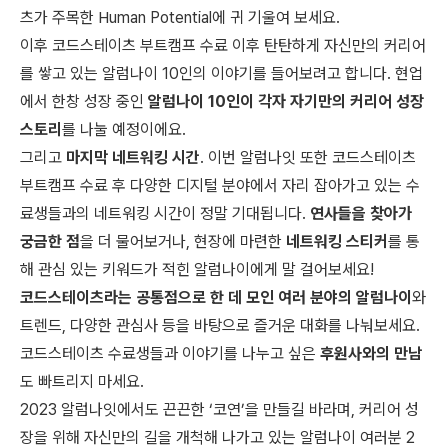
츠가 주목한 Human Potential에 귀 기울여 보세요.
이후 코드스테이츠 부트캠프 수료 이후 탄탄하게 자신만의 커리어
를 쌓고 있는
알럼나이 10인의 이야기를 들어보려고 합니다. 현업
에서 한창 성장 중인
알럼나이 10인이 각자 자기만의 커리어 성장
스토리
를 나눌 예정이에요.
그리고
마지막 네트워킹 시간
. 이번 알럼나잇 또한 코드스테이츠
부트캠프 수료 후 다양한 디지털 분야에서 자리 잡아가고 있는 수
료생들과의 네트워킹 시간이 정말 기대됩니다.
연사들을 찾아가
궁금한 점
을 더 물어보거나, 현장에 마련한
네트워킹 스티커
를 통
해 관심 있는 키워드가 적힌 알럼나이에게 말 걸어보세요!
코드스테이츠라는 공통점으로 한 데 모인 여러 분야의 알럼나이
와
트렌드, 다양한 관심사 등을 바탕으로 즐거운 대화를 나눠보세요.
코드스테이츠 수료생들과 이야기를 나누고 싶은
후원사와의 만남
도 빠트리지 마세요.
2023 알럼나잇에서도 끈끈한 ‘코연’을 만들길 바라며, 커리어 성
장을 위해 자신만의 길을 개척해 나가고 있는 알럼나이 여러분 2