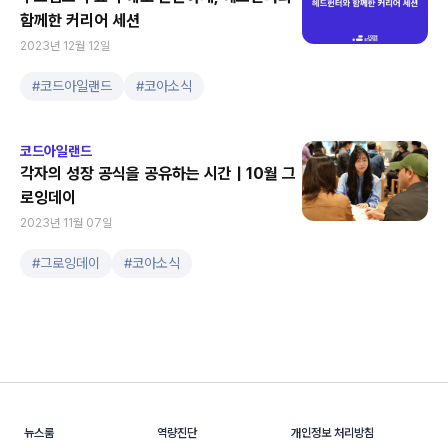
함께한 커리어 세션
2023년 12월 12일
#
코드아일랜드
#
코아소식
코드아일랜드
각자의 성장 공식을 공유하는 시간 | 10월 그
로잉데이
2023년 11월 07일
#
그로잉데이
#
코아소식
뉴스룸
역량진단
개인정보 처리방침